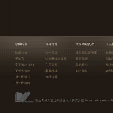
珍藏特展
目錄導覽
成果網站資源
工具
珍藏特展
聯合目錄
成果網站資源庫
技術
天地宮
快速關鍵詞導覽
教育學習
關鍵
安平追想1661
主題分類
學術研究
線上
工藝大冒險
典藏機構
創意加值
時間
原住民儀式
進階搜尋
原住民服飾
數位典藏與數位學習國家型科技計畫 Taiwan e-Learning & Digit