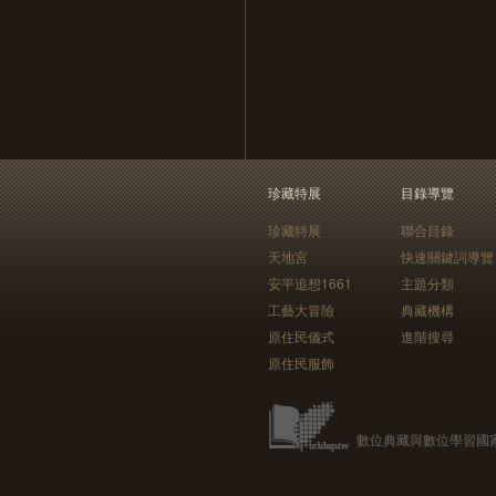
珍藏特展
目錄導覽
珍藏特展
聯合目錄
天地宮
快速關鍵詞導覽
安平追想1661
主題分類
工藝大冒險
典藏機構
原住民儀式
進階搜尋
原住民服飾
數位典藏與數位學習國家型科技計畫 