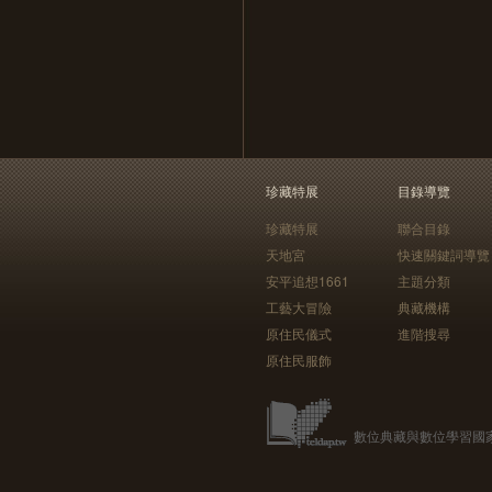
珍藏特展
目錄導覽
珍藏特展
聯合目錄
天地宮
快速關鍵詞導覽
安平追想1661
主題分類
工藝大冒險
典藏機構
原住民儀式
進階搜尋
原住民服飾
數位典藏與數位學習國家型科技計畫 