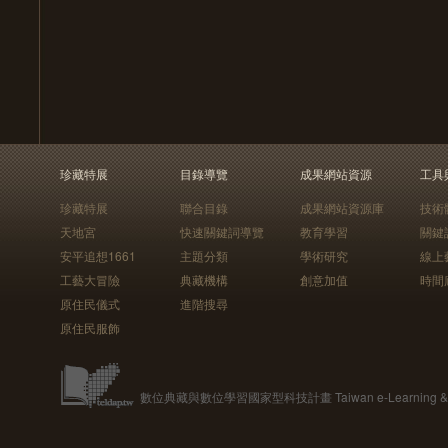
珍藏特展
目錄導覽
成果網站資源
工具
珍藏特展
聯合目錄
成果網站資源庫
技術
天地宮
快速關鍵詞導覽
教育學習
關鍵
安平追想1661
主題分類
學術研究
線上
工藝大冒險
典藏機構
創意加值
時間
原住民儀式
進階搜尋
原住民服飾
數位典藏與數位學習國家型科技計畫 Taiwan e-Learning & Digit