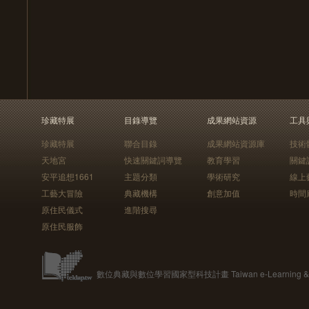
珍藏特展
目錄導覽
成果網站資源
工具
珍藏特展
聯合目錄
成果網站資源庫
技術
天地宮
快速關鍵詞導覽
教育學習
關鍵
安平追想1661
主題分類
學術研究
線上
工藝大冒險
典藏機構
創意加值
時間
原住民儀式
進階搜尋
原住民服飾
數位典藏與數位學習國家型科技計畫 Taiwan e-Learning & Digit