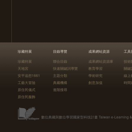
珍藏特展
目錄導覽
成果網站資源
工具
珍藏特展
聯合目錄
成果網站資源庫
技術
天地宮
快速關鍵詞導覽
教育學習
關鍵
安平追想1661
主題分類
學術研究
線上
工藝大冒險
典藏機構
創意加值
時間
原住民儀式
進階搜尋
原住民服飾
數位典藏與數位學習國家型科技計畫 Taiwan e-Learning & Digit