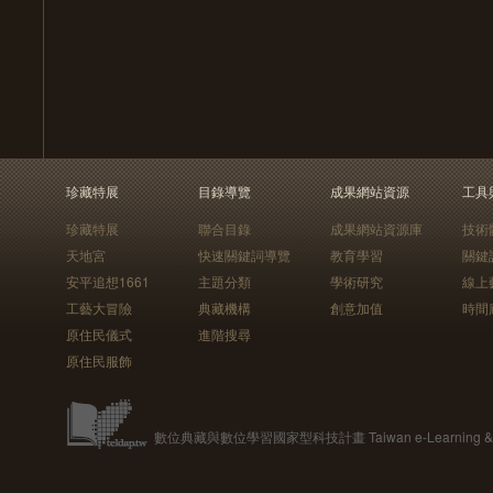
珍藏特展
目錄導覽
成果網站資源
工具
珍藏特展
聯合目錄
成果網站資源庫
技術
天地宮
快速關鍵詞導覽
教育學習
關鍵
安平追想1661
主題分類
學術研究
線上
工藝大冒險
典藏機構
創意加值
時間
原住民儀式
進階搜尋
原住民服飾
數位典藏與數位學習國家型科技計畫 Taiwan e-Learning & Digit