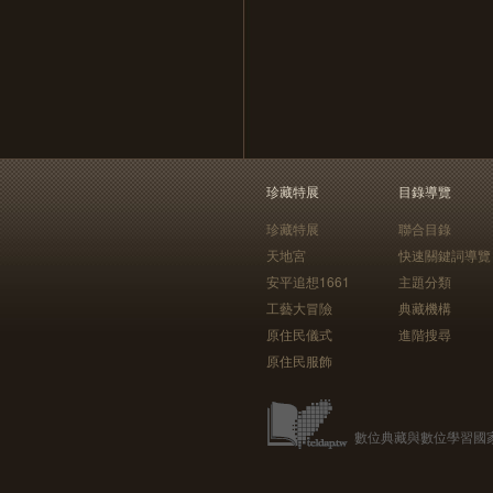
珍藏特展
目錄導覽
珍藏特展
聯合目錄
天地宮
快速關鍵詞導覽
安平追想1661
主題分類
工藝大冒險
典藏機構
原住民儀式
進階搜尋
原住民服飾
數位典藏與數位學習國家型科技計畫 