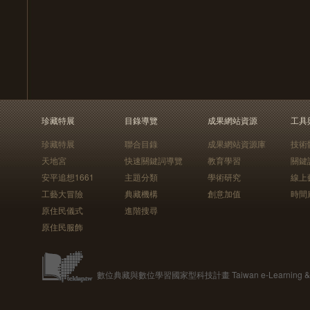
珍藏特展
目錄導覽
成果網站資源
工具
珍藏特展
聯合目錄
成果網站資源庫
技術
天地宮
快速關鍵詞導覽
教育學習
關鍵
安平追想1661
主題分類
學術研究
線上
工藝大冒險
典藏機構
創意加值
時間
原住民儀式
進階搜尋
原住民服飾
數位典藏與數位學習國家型科技計畫 Taiwan e-Learning & Digit