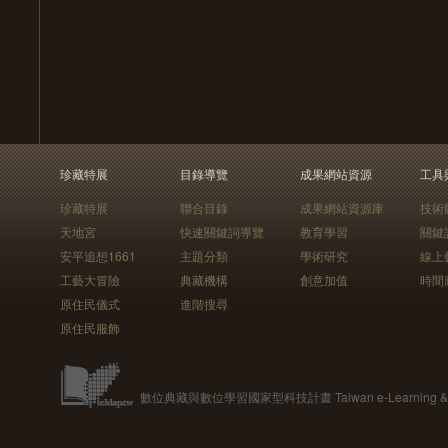
珍藏特展
目錄導覽
成果網站資源
工具
珍藏特展
聯合目錄
成果網站資源庫
技術
天地宮
快速關鍵詞導覽
教育學習
關鍵
安平追想1661
主題分類
學術研究
線上
工藝大冒險
典藏機構
創意加值
時間
原住民儀式
進階搜尋
原住民服飾
數位典藏與數位學習國家型科技計畫 Taiwan e-Learning & Digit