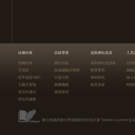
珍藏特展
目錄導覽
成果網站資源
工具
珍藏特展
聯合目錄
成果網站資源庫
技術
天地宮
快速關鍵詞導覽
教育學習
關鍵
安平追想1661
主題分類
學術研究
線上
工藝大冒險
典藏機構
創意加值
時間
原住民儀式
進階搜尋
原住民服飾
數位典藏與數位學習國家型科技計畫 Taiwan e-Learning & Digit