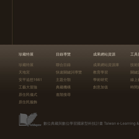
珍藏特展
目錄導覽
成果網站資源
工具
珍藏特展
聯合目錄
成果網站資源庫
技術
天地宮
快速關鍵詞導覽
教育學習
關鍵
安平追想1661
主題分類
學術研究
線上
工藝大冒險
典藏機構
創意加值
時間
原住民儀式
進階搜尋
原住民服飾
數位典藏與數位學習國家型科技計畫 Taiwan e-Learning & Digit