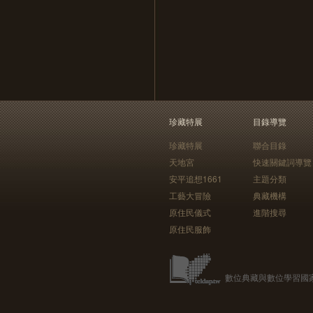
珍藏特展
目錄導覽
珍藏特展
聯合目錄
天地宮
快速關鍵詞導覽
安平追想1661
主題分類
工藝大冒險
典藏機構
原住民儀式
進階搜尋
原住民服飾
數位典藏與數位學習國家型科技計畫 