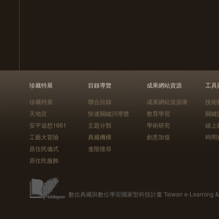
珍藏特展
目錄導覽
成果網站資源
工具
珍藏特展
聯合目錄
成果網站資源庫
技術
天地宮
快速關鍵詞導覽
教育學習
關鍵
安平追想1661
主題分類
學術研究
線上
工藝大冒險
典藏機構
創意加值
時間
原住民儀式
進階搜尋
原住民服飾
數位典藏與數位學習國家型科技計畫 Taiwan e-Learning & Digit