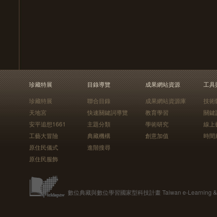
珍藏特展
目錄導覽
成果網站資源
工具
珍藏特展
聯合目錄
成果網站資源庫
技術
天地宮
快速關鍵詞導覽
教育學習
關鍵
安平追想1661
主題分類
學術研究
線上
工藝大冒險
典藏機構
創意加值
時間
原住民儀式
進階搜尋
原住民服飾
數位典藏與數位學習國家型科技計畫 Taiwan e-Learning & Digit