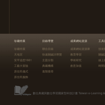
珍藏特展
目錄導覽
成果網站資源
工具
珍藏特展
聯合目錄
成果網站資源庫
技術
天地宮
快速關鍵詞導覽
教育學習
關鍵
安平追想1661
主題分類
學術研究
線上
工藝大冒險
典藏機構
創意加值
時間
原住民儀式
進階搜尋
原住民服飾
數位典藏與數位學習國家型科技計畫 Taiwan e-Learning & Digit