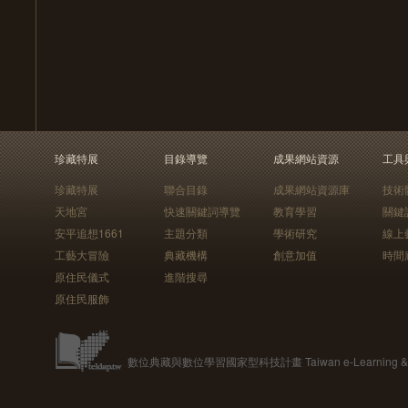
珍藏特展
目錄導覽
成果網站資源
工具
珍藏特展
聯合目錄
成果網站資源庫
技術
天地宮
快速關鍵詞導覽
教育學習
關鍵
安平追想1661
主題分類
學術研究
線上
工藝大冒險
典藏機構
創意加值
時間
原住民儀式
進階搜尋
原住民服飾
數位典藏與數位學習國家型科技計畫 Taiwan e-Learning & Digit