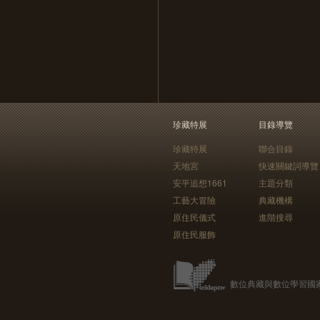
珍藏特展
目錄導覽
珍藏特展
聯合目錄
天地宮
快速關鍵詞導覽
安平追想1661
主題分類
工藝大冒險
典藏機構
原住民儀式
進階搜尋
原住民服飾
數位典藏與數位學習國家型科技計畫 