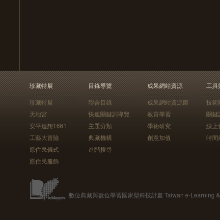
珍藏特展
目錄導覽
成果網站資源
工具
珍藏特展
聯合目錄
成果網站資源庫
技術
天地宮
快速關鍵詞導覽
教育學習
關鍵
安平追想1661
主題分類
學術研究
線上
工藝大冒險
典藏機構
創意加值
時間
原住民儀式
進階搜尋
原住民服飾
數位典藏與數位學習國家型科技計畫 Taiwan e-Learning & Digit