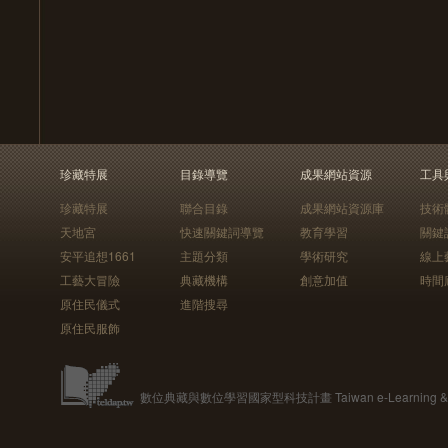
珍藏特展
目錄導覽
成果網站資源
工具
珍藏特展
聯合目錄
成果網站資源庫
技術
天地宮
快速關鍵詞導覽
教育學習
關鍵
安平追想1661
主題分類
學術研究
線上
工藝大冒險
典藏機構
創意加值
時間
原住民儀式
進階搜尋
原住民服飾
數位典藏與數位學習國家型科技計畫 Taiwan e-Learning & Digit