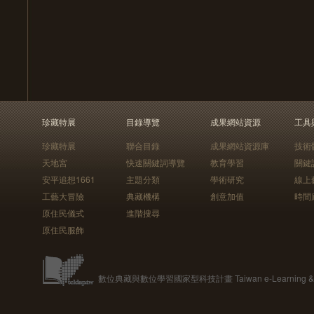
珍藏特展
目錄導覽
成果網站資源
工具
珍藏特展
聯合目錄
成果網站資源庫
技術
天地宮
快速關鍵詞導覽
教育學習
關鍵
安平追想1661
主題分類
學術研究
線上
工藝大冒險
典藏機構
創意加值
時間
原住民儀式
進階搜尋
原住民服飾
數位典藏與數位學習國家型科技計畫 Taiwan e-Learning & Digit