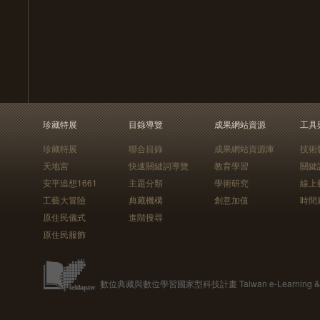
珍藏特展
目錄導覽
成果網站資源
工具
珍藏特展
聯合目錄
成果網站資源庫
技術
天地宮
快速關鍵詞導覽
教育學習
關鍵
安平追想1661
主題分類
學術研究
線上
工藝大冒險
典藏機構
創意加值
時間
原住民儀式
進階搜尋
原住民服飾
數位典藏與數位學習國家型科技計畫 Taiwan e-Learning & Digit