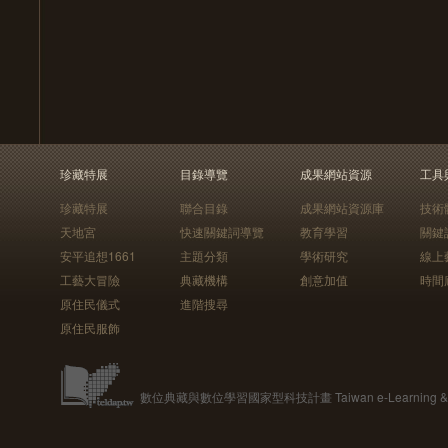
珍藏特展
目錄導覽
成果網站資源
工具
珍藏特展
聯合目錄
成果網站資源庫
技術
天地宮
快速關鍵詞導覽
教育學習
關鍵
安平追想1661
主題分類
學術研究
線上
工藝大冒險
典藏機構
創意加值
時間
原住民儀式
進階搜尋
原住民服飾
數位典藏與數位學習國家型科技計畫 Taiwan e-Learning & Digit