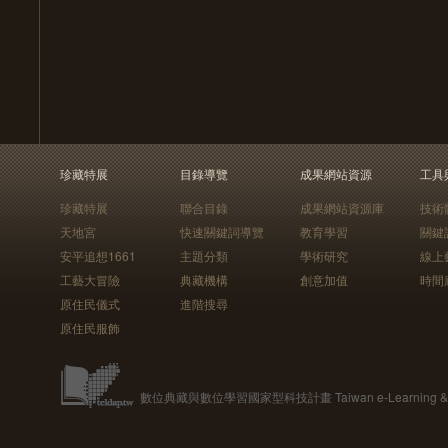
珍藏特展
目錄導覽
成果網站資源
工具
珍藏特展
聯合目錄
成果網站資源庫
技術
天地宮
快速關鍵詞導覽
教育學習
關鍵
安平追想1661
主題分類
學術研究
線上
工藝大冒險
典藏機構
創意加值
時間
原住民儀式
進階搜尋
原住民服飾
數位典藏與數位學習國家型科技計畫 Taiwan e-Learning & Digit