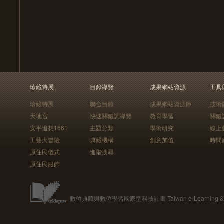
珍藏特展
目錄導覽
成果網站資源
工具
珍藏特展
聯合目錄
成果網站資源庫
技術
天地宮
快速關鍵詞導覽
教育學習
關鍵
安平追想1661
主題分類
學術研究
線上
工藝大冒險
典藏機構
創意加值
時間
原住民儀式
進階搜尋
原住民服飾
數位典藏與數位學習國家型科技計畫 Taiwan e-Learning & Digit