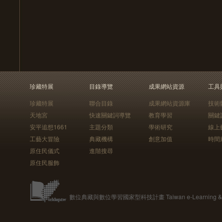
珍藏特展
目錄導覽
成果網站資源
工具
珍藏特展
聯合目錄
成果網站資源庫
技術
天地宮
快速關鍵詞導覽
教育學習
關鍵
安平追想1661
主題分類
學術研究
線上
工藝大冒險
典藏機構
創意加值
時間
原住民儀式
進階搜尋
原住民服飾
數位典藏與數位學習國家型科技計畫 Taiwan e-Learning & Digit