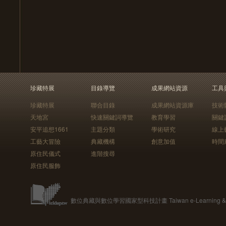
珍藏特展
目錄導覽
成果網站資源
工具
珍藏特展
聯合目錄
成果網站資源庫
技術
天地宮
快速關鍵詞導覽
教育學習
關鍵
安平追想1661
主題分類
學術研究
線上
工藝大冒險
典藏機構
創意加值
時間
原住民儀式
進階搜尋
原住民服飾
數位典藏與數位學習國家型科技計畫 Taiwan e-Learning & Digit