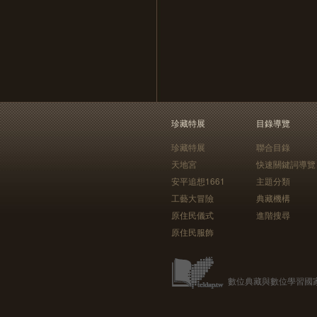
珍藏特展
目錄導覽
珍藏特展
聯合目錄
天地宮
快速關鍵詞導覽
安平追想1661
主題分類
工藝大冒險
典藏機構
原住民儀式
進階搜尋
原住民服飾
數位典藏與數位學習國家型科技計畫 