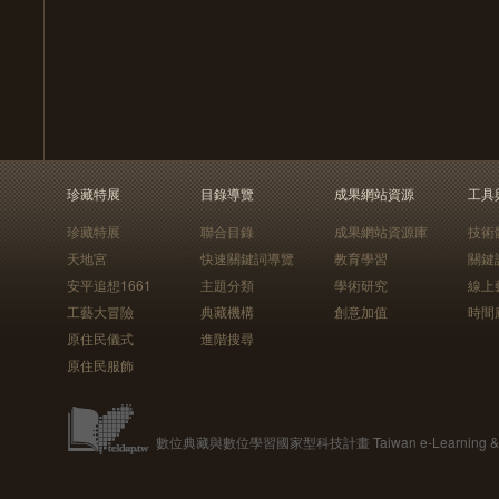
珍藏特展
目錄導覽
成果網站資源
工具
珍藏特展
聯合目錄
成果網站資源庫
技術
天地宮
快速關鍵詞導覽
教育學習
關鍵
安平追想1661
主題分類
學術研究
線上
工藝大冒險
典藏機構
創意加值
時間
原住民儀式
進階搜尋
原住民服飾
數位典藏與數位學習國家型科技計畫 Taiwan e-Learning & Digit