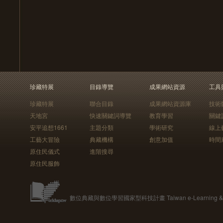
珍藏特展
目錄導覽
成果網站資源
工具
珍藏特展
聯合目錄
成果網站資源庫
技術
天地宮
快速關鍵詞導覽
教育學習
關鍵
安平追想1661
主題分類
學術研究
線上
工藝大冒險
典藏機構
創意加值
時間
原住民儀式
進階搜尋
原住民服飾
數位典藏與數位學習國家型科技計畫 Taiwan e-Learning & Digit