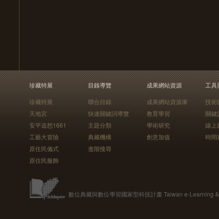
珍藏特展
目錄導覽
成果網站資源
工具
珍藏特展
聯合目錄
成果網站資源庫
技術
天地宮
快速關鍵詞導覽
教育學習
關鍵
安平追想1661
主題分類
學術研究
線上
工藝大冒險
典藏機構
創意加值
時間
原住民儀式
進階搜尋
原住民服飾
數位典藏與數位學習國家型科技計畫 Taiwan e-Learning & Digit