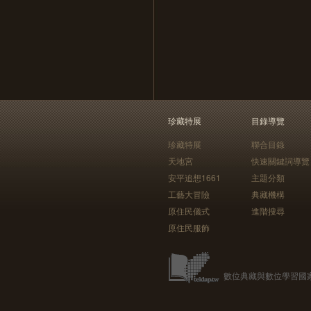
珍藏特展
目錄導覽
珍藏特展
聯合目錄
天地宮
快速關鍵詞導覽
安平追想1661
主題分類
工藝大冒險
典藏機構
原住民儀式
進階搜尋
原住民服飾
數位典藏與數位學習國家型科技計畫 