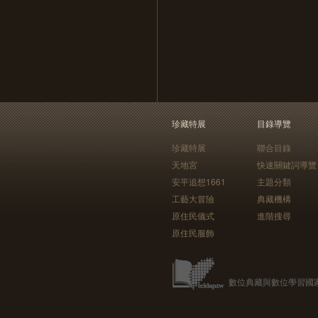
珍藏特展
目錄導覽
珍藏特展
聯合目錄
天地宮
快速關鍵詞導覽
安平追想1661
主題分類
工藝大冒險
典藏機構
原住民儀式
進階搜尋
原住民服飾
數位典藏與數位學習國家型科技計畫 