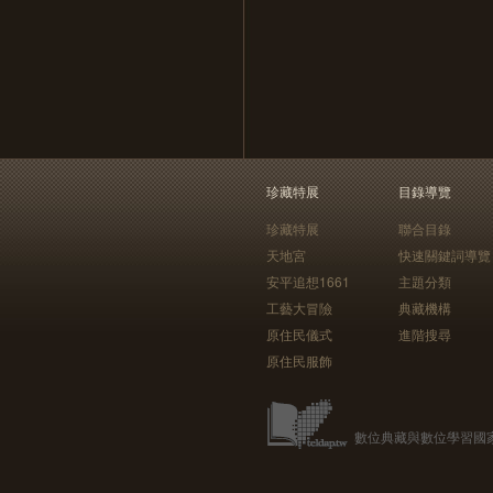
珍藏特展
目錄導覽
珍藏特展
聯合目錄
天地宮
快速關鍵詞導覽
安平追想1661
主題分類
工藝大冒險
典藏機構
原住民儀式
進階搜尋
原住民服飾
數位典藏與數位學習國家型科技計畫 