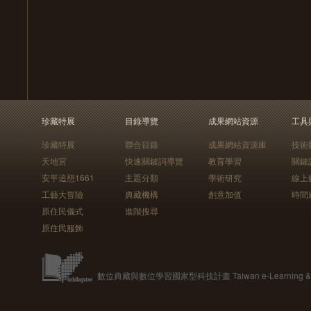
珍藏特展
目錄導覽
成果網站資源
工具
珍藏特展
聯合目錄
成果網站資源庫
技術
天地宮
快速關鍵詞導覽
教育學習
關鍵
安平追想1661
主題分類
學術研究
線上
工藝大冒險
典藏機構
創意加值
時間
原住民儀式
進階搜尋
原住民服飾
數位典藏與數位學習國家型科技計畫 Taiwan e-Learning & Digit