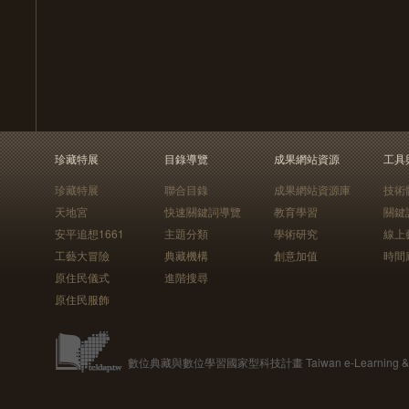
珍藏特展
目錄導覽
成果網站資源
工具
珍藏特展
聯合目錄
成果網站資源庫
技術
天地宮
快速關鍵詞導覽
教育學習
關鍵
安平追想1661
主題分類
學術研究
線上
工藝大冒險
典藏機構
創意加值
時間
原住民儀式
進階搜尋
原住民服飾
數位典藏與數位學習國家型科技計畫 Taiwan e-Learning & Digit