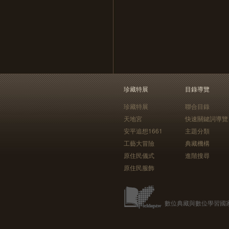
珍藏特展
目錄導覽
珍藏特展
聯合目錄
天地宮
快速關鍵詞導覽
安平追想1661
主題分類
工藝大冒險
典藏機構
原住民儀式
進階搜尋
原住民服飾
數位典藏與數位學習國家型科技計畫 