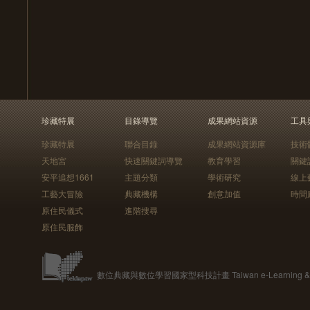
珍藏特展
目錄導覽
成果網站資源
工具
珍藏特展
聯合目錄
成果網站資源庫
技術
天地宮
快速關鍵詞導覽
教育學習
關鍵
安平追想1661
主題分類
學術研究
線上
工藝大冒險
典藏機構
創意加值
時間
原住民儀式
進階搜尋
原住民服飾
數位典藏與數位學習國家型科技計畫 Taiwan e-Learning & Digit