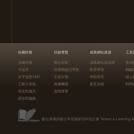
珍藏特展
目錄導覽
成果網站資源
工具
珍藏特展
聯合目錄
成果網站資源庫
技術
天地宮
快速關鍵詞導覽
教育學習
關鍵
安平追想1661
主題分類
學術研究
線上
工藝大冒險
典藏機構
創意加值
時間
原住民儀式
進階搜尋
原住民服飾
數位典藏與數位學習國家型科技計畫 Taiwan e-Learning & Digit