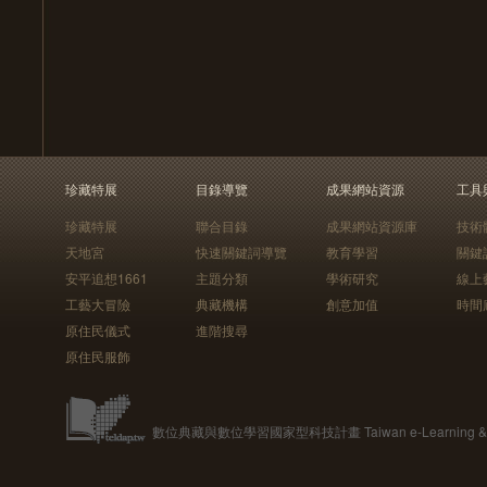
珍藏特展
目錄導覽
成果網站資源
工具
珍藏特展
聯合目錄
成果網站資源庫
技術
天地宮
快速關鍵詞導覽
教育學習
關鍵
安平追想1661
主題分類
學術研究
線上
工藝大冒險
典藏機構
創意加值
時間
原住民儀式
進階搜尋
原住民服飾
數位典藏與數位學習國家型科技計畫 Taiwan e-Learning & Digit