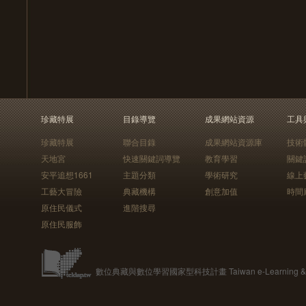
珍藏特展
目錄導覽
成果網站資源
工具
珍藏特展
聯合目錄
成果網站資源庫
技術
天地宮
快速關鍵詞導覽
教育學習
關鍵
安平追想1661
主題分類
學術研究
線上
工藝大冒險
典藏機構
創意加值
時間
原住民儀式
進階搜尋
原住民服飾
數位典藏與數位學習國家型科技計畫 Taiwan e-Learning & Digit