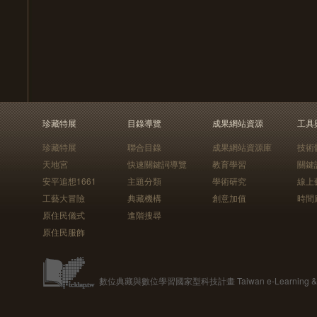
珍藏特展
目錄導覽
成果網站資源
工具
珍藏特展
聯合目錄
成果網站資源庫
技術
天地宮
快速關鍵詞導覽
教育學習
關鍵
安平追想1661
主題分類
學術研究
線上
工藝大冒險
典藏機構
創意加值
時間
原住民儀式
進階搜尋
原住民服飾
數位典藏與數位學習國家型科技計畫 Taiwan e-Learning & Digit