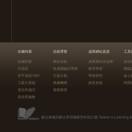
珍藏特展
目錄導覽
成果網站資源
工具
珍藏特展
聯合目錄
成果網站資源庫
技術
天地宮
快速關鍵詞導覽
教育學習
關鍵
安平追想1661
主題分類
學術研究
線上
工藝大冒險
典藏機構
創意加值
時間
原住民儀式
進階搜尋
原住民服飾
數位典藏與數位學習國家型科技計畫 Taiwan e-Learning & Digit