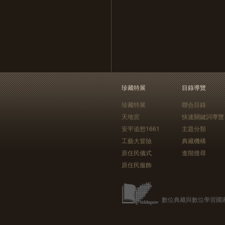
珍藏特展
目錄導覽
珍藏特展
聯合目錄
天地宮
快速關鍵詞導覽
安平追想1661
主題分類
工藝大冒險
典藏機構
原住民儀式
進階搜尋
原住民服飾
數位典藏與數位學習國家型科技計畫 