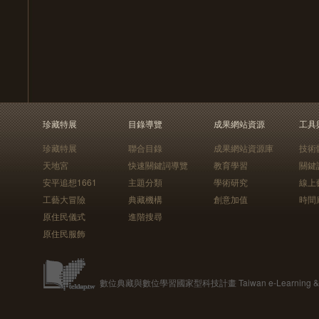
珍藏特展
目錄導覽
成果網站資源
工具
珍藏特展
聯合目錄
成果網站資源庫
技術
天地宮
快速關鍵詞導覽
教育學習
關鍵
安平追想1661
主題分類
學術研究
線上
工藝大冒險
典藏機構
創意加值
時間
原住民儀式
進階搜尋
原住民服飾
數位典藏與數位學習國家型科技計畫 Taiwan e-Learning & Digit