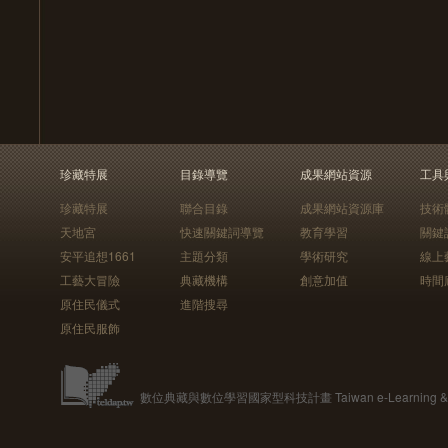
珍藏特展
目錄導覽
成果網站資源
工具
珍藏特展
聯合目錄
成果網站資源庫
技術
天地宮
快速關鍵詞導覽
教育學習
關鍵
安平追想1661
主題分類
學術研究
線上
工藝大冒險
典藏機構
創意加值
時間
原住民儀式
進階搜尋
原住民服飾
數位典藏與數位學習國家型科技計畫 Taiwan e-Learning & Digit