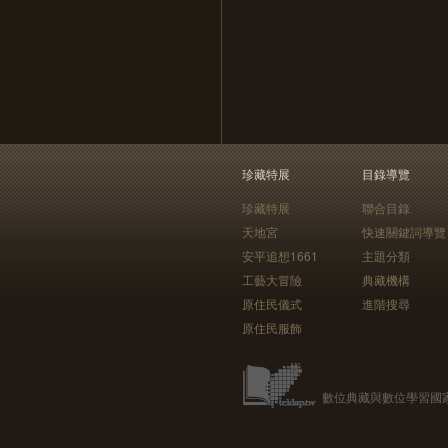
珍藏特展
目錄導覽
珍藏特展
聯合目錄
天地宮
快速關鍵詞導覽
安平追想1661
主題分類
工藝大冒險
典藏機構
原住民儀式
進階搜尋
原住民服飾
數位典藏與數位學習國家型科技計畫 