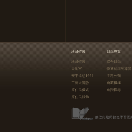
珍藏特展
目錄導覽
珍藏特展
聯合目錄
天地宮
快速關鍵詞導覽
安平追想1661
主題分類
工藝大冒險
典藏機構
原住民儀式
進階搜尋
原住民服飾
數位典藏與數位學習國家型科技計畫 