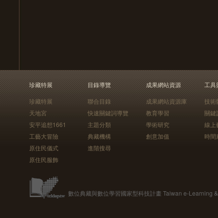
珍藏特展
目錄導覽
成果網站資源
工具
珍藏特展
聯合目錄
成果網站資源庫
技術
天地宮
快速關鍵詞導覽
教育學習
關鍵
安平追想1661
主題分類
學術研究
線上
工藝大冒險
典藏機構
創意加值
時間
原住民儀式
進階搜尋
原住民服飾
數位典藏與數位學習國家型科技計畫 Taiwan e-Learning & Digit