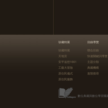
珍藏特展
目錄導覽
珍藏特展
聯合目錄
天地宮
快速關鍵詞導覽
安平追想1661
主題分類
工藝大冒險
典藏機構
原住民儀式
進階搜尋
原住民服飾
數位典藏與數位學習國家型科技計畫 